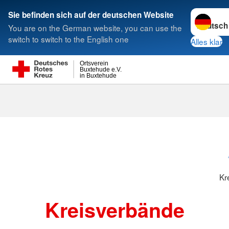
Sprache w
Sie befinden sich auf der deutschen Website
You are on the German website, you can use the
Suche
switch to switch to the English one
Alles klar
Ortsverein
Buxtehude e.V.
in Buxtehude
Kreisverbänd
Kr
Kreisverbände