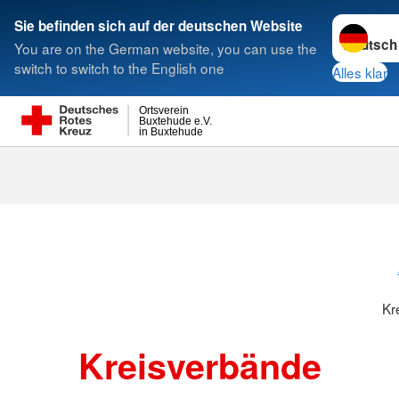
Sprache w
Sie befinden sich auf der deutschen Website
You are on the German website, you can use the
Suche
switch to switch to the English one
Alles klar
Ortsverein
Buxtehude e.V.
in Buxtehude
Kreisverbänd
Kr
Kreisverbände