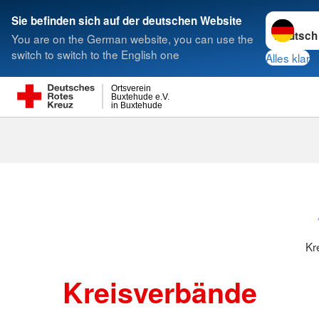
Sprache w
Sie befinden sich auf der deutschen Website
You are on the German website, you can use the
Suche
switch to switch to the English one
Alles klar
Ortsverein
Buxtehude e.V.
in Buxtehude
Kreisverbänd
Kr
Kreisverbände