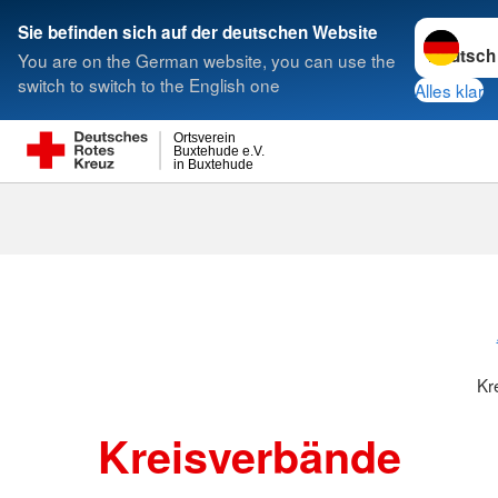
Sprache w
Sie befinden sich auf der deutschen Website
You are on the German website, you can use the
Suche
switch to switch to the English one
Alles klar
Ortsverein
Buxtehude e.V.
in Buxtehude
Kreisverbänd
Kr
Kreisverbände