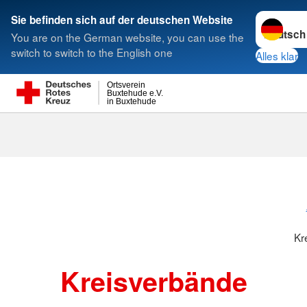
Sprache w
Sie befinden sich auf der deutschen Website
You are on the German website, you can use the
Suche
switch to switch to the English one
Alles klar
Ortsverein
Buxtehude e.V.
in Buxtehude
Kreisverbänd
Kr
Kreisverbände