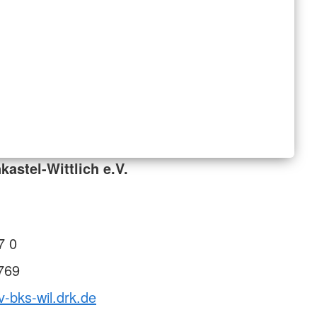
astel-Wittlich e.V.
7 0
769
v-bks-wil.drk.de