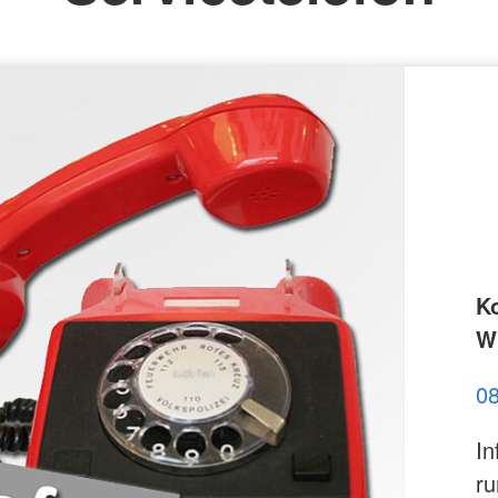
st
K
Wi
0
In
ru