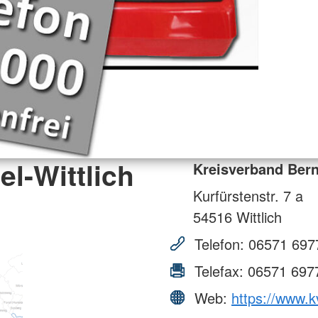
l-Wittlich
Kreisverband Bernk
Kurfürstenstr. 7 a
54516
Wittlich
Telefon:
06571 697
Telefax:
06571 697
Web:
https://www.k