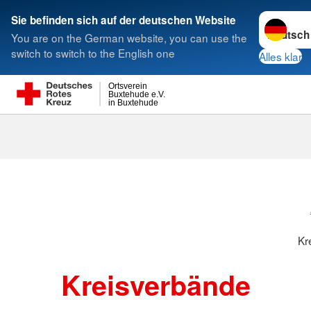
Sprache w
Sie befinden sich auf der deutschen Website
You are on the German website, you can use the
Suche
switch to switch to the English one
Alles klar
Ortsverein
Buxtehude e.V.
in Buxtehude
Kreisverbänd
Kr
Kreisverbände