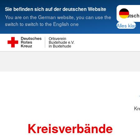
Sprache w
Sie befinden sich auf der deutschen Website
You are on the German website, you can use the
Suche
switch to switch to the English one
Alles klar
Ortsverein
Buxtehude e.V.
in Buxtehude
Kreisverbänd
Kr
Kreisverbände