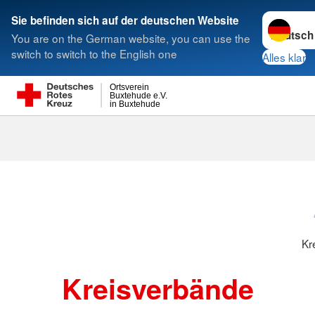
Sprache w
Sie befinden sich auf der deutschen Website
You are on the German website, you can use the
Suche
switch to switch to the English one
Alles klar
Ortsverein
Buxtehude e.V.
in Buxtehude
Kreisverbänd
Kr
Kreisverbände