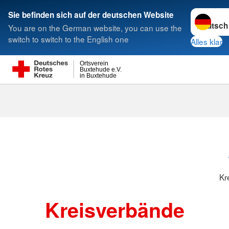
Sprache w
Sie befinden sich auf der deutschen Website
You are on the German website, you can use the
Suche
switch to switch to the English one
Alles klar
Ortsverein
Buxtehude e.V.
in Buxtehude
Kreisverbänd
Kr
Kreisverbände