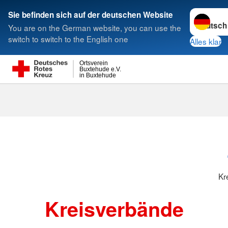
Sprache w
Sie befinden sich auf der deutschen Website
You are on the German website, you can use the
Suche
switch to switch to the English one
Alles klar
Ortsverein
Buxtehude e.V.
in Buxtehude
Kreisverbänd
Kr
Kreisverbände