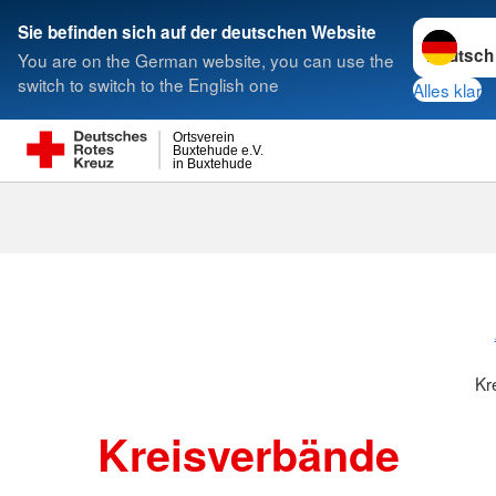
Sprache w
Sie befinden sich auf der deutschen Website
You are on the German website, you can use the
Suche
switch to switch to the English one
Alles klar
Ortsverein
Buxtehude e.V.
in Buxtehude
Kreisverbänd
Kr
Kreisverbände