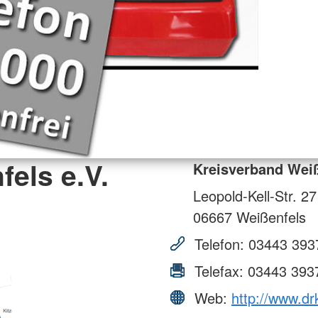
els e.V.
Kreisverband Weiß
Leopold-Kell-Str. 27
06667
Weißenfels
Telefon:
03443 393
Telefax:
03443 393
Web:
http://www.dr