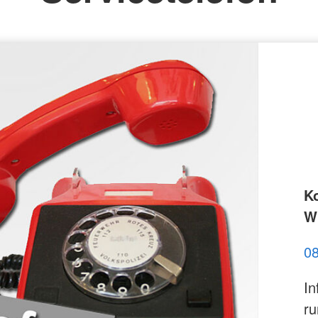
st
K
Wi
0
In
ru