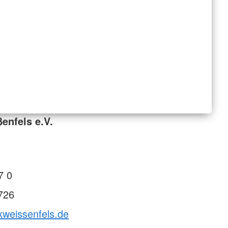
enfels e.V.
7 0
726
kweissenfels.de