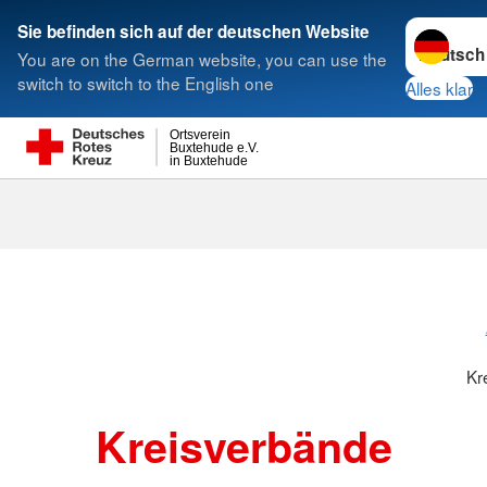
Sprache w
Sie befinden sich auf der deutschen Website
You are on the German website, you can use the
Suche
switch to switch to the English one
Alles klar
Ortsverein
Buxtehude e.V.
in Buxtehude
Kreisverbänd
Kr
Kreisverbände