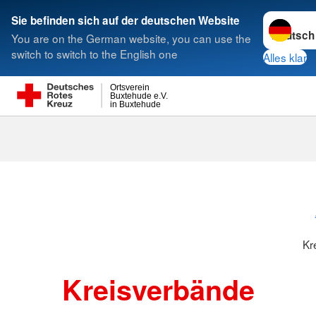
Sprache w
Sie befinden sich auf der deutschen Website
You are on the German website, you can use the
Suche
switch to switch to the English one
Alles klar
Ortsverein
Buxtehude e.V.
in Buxtehude
Kreisverbänd
Kr
Kreisverbände