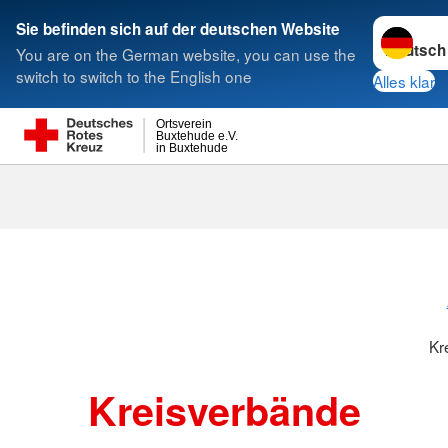
Sprache w
Sie befinden sich auf der deutschen Website
You are on the German website, you can use the
Suche
switch to switch to the English one
Alles klar
Ortsverein
Buxtehude e.V.
in Buxtehude
Kreisverbänd
Kr
Kreisverbände