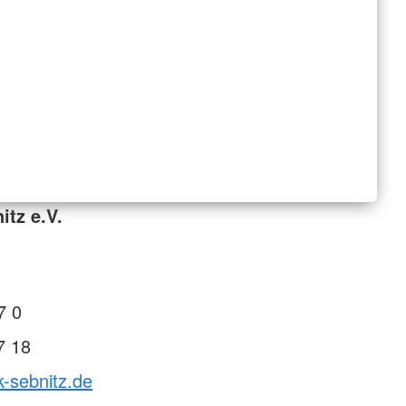
itz e.V.
7 0
7 18
k-sebnitz.de