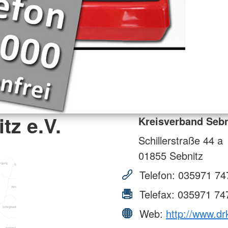
tz e.V.
Kreisverband Sebn
Schillerstraße 44 a
01855
Sebnitz
Telefon:
035971 74
Telefax:
035971 74
Web:
http://www.dr