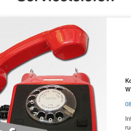
st
K
Wi
0
In
ru