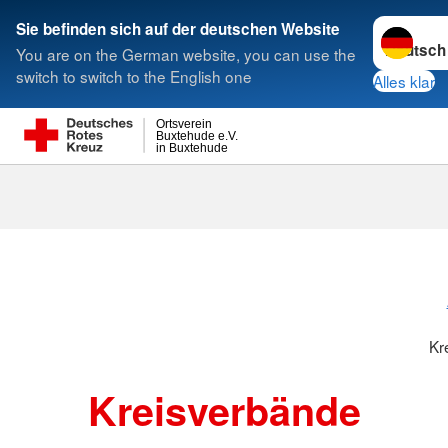
Sprache w
Sie befinden sich auf der deutschen Website
You are on the German website, you can use the
Suche
switch to switch to the English one
Alles klar
Ortsverein
Buxtehude e.V.
in Buxtehude
Kreisverbänd
Kr
Kreisverbände