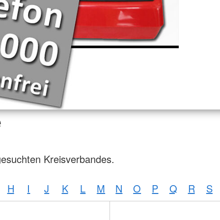
e
gesuchten Kreisverbandes.
H
I
J
K
L
M
N
O
P
Q
R
S