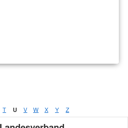
T
U
V
W
X
Y
Z
Landesverband