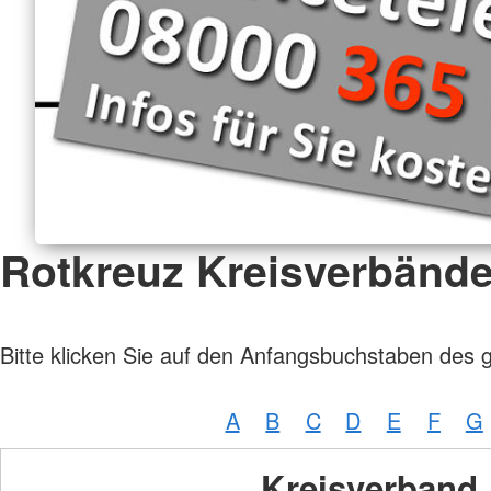
Rotkreuz Kreisverbänd
Bitte klicken Sie auf den Anfangsbuchstaben des 
A
B
C
D
E
F
G
Kreisverband