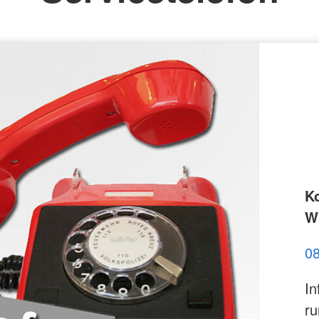
st
K
Wi
0
In
ru