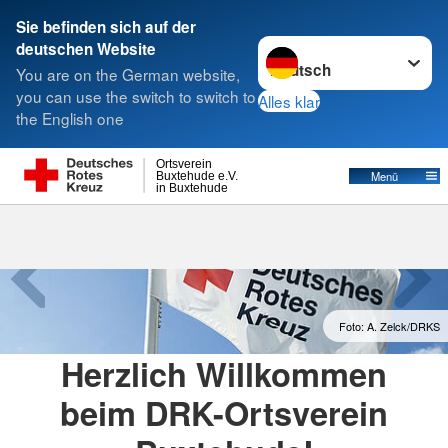
Sie befinden sich auf der
Sprache wechseln zu
deutschen Website
Suche
You are on the German website,
you can use the switch to switch to
Alles klar
the English one
Ortsverein
Menü
Buxtehude e.V.
in Buxtehude
Foto: A. Zelck/DRKS
Herzlich Willkommen
beim DRK-Ortsverein