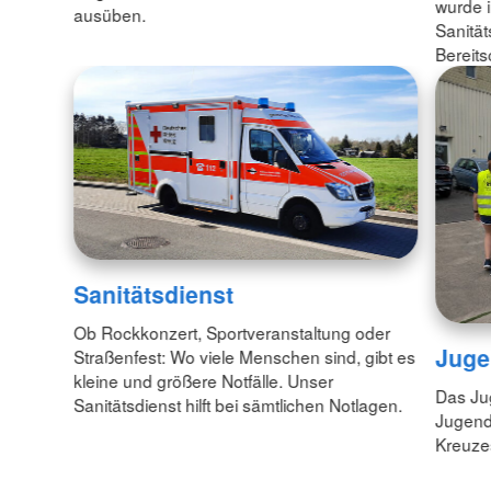
wurde i
ausüben.
Sanität
Bereits
Sanitätsdienst
Ob Rockkonzert, Sportveranstaltung oder
Juge
Straßenfest: Wo viele Menschen sind, gibt es
kleine und größere Notfälle. Unser
Das Jug
Sanitätsdienst hilft bei sämtlichen Notlagen.
Jugend
Kreuzes