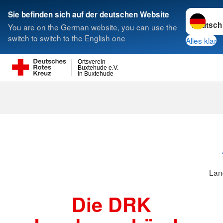
Sprache w
Sie befinden sich auf der deutschen Website
You are on the German website, you can use the
Suche
switch to switch to the English one
Alles klar
Ortsverein
Buxtehude e.V.
in Buxtehude
Landesverbä
Lan
Die DRK