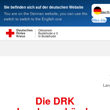
Sprache w
Sie befinden sich auf der deutschen Website
You are on the German website, you can use the
Suche
switch to switch to the English one
Alles klar
Ortsverein
Buxtehude e.V.
in Buxtehude
Landesverbä
Lan
Die DRK