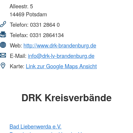
Alleestr. 5
14469
Potsdam
Telefon:
0331 2864 0
Telefax:
0331 2864134
Web:
http://www.drk-brandenburg.de
E-Mail:
info@drk-lv-brandenburg.de
Karte:
Link zur Google Maps Ansicht
DRK Kreisverbände
Bad Liebenwerda e.V.