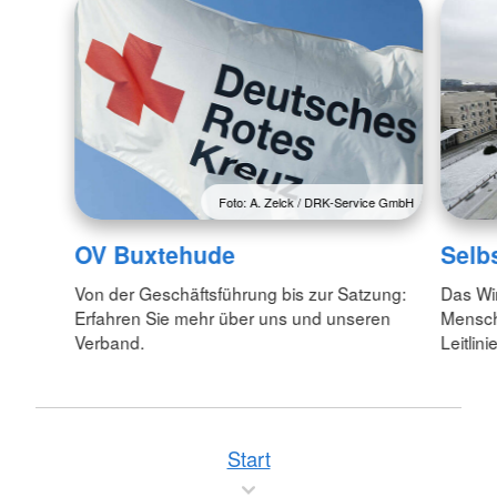
Foto: A. Zelck / DRK-Service GmbH
OV Buxtehude
Selb
Von der Geschäftsführung bis zur Satzung:
Das Wi
Erfahren Sie mehr über uns und unseren
Menschl
Verband.
Leitlin
Start