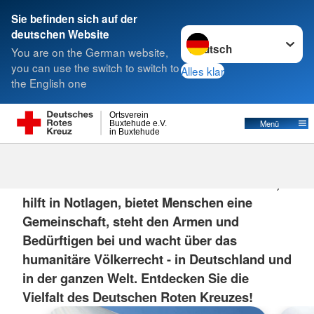
Sie befinden sich auf der
Sprache wechseln zu
deutschen Website
Suche
You are on the German website,
you can use the switch to switch to
Alles klar
the English one
Ortsverein
Menü
Buxtehude e.V.
in Buxtehude
Das DRK
Das Deutsche Rote Kreuz rettet Menschen,
hilft in Notlagen, bietet Menschen eine
Gemeinschaft, steht den Armen und
Bedürftigen bei und wacht über das
humanitäre Völkerrecht - in Deutschland und
in der ganzen Welt. Entdecken Sie die
Vielfalt des Deutschen Roten Kreuzes!