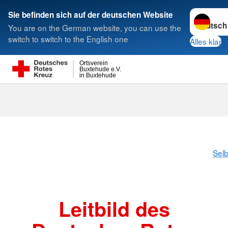
Sprache w
Sie befinden sich auf der deutschen Website
You are on the German website, you can use the
Suche
switch to switch to the English one
Alles klar
Ortsverein
Buxtehude e.V.
in Buxtehude
Leitbild
Selb
Leitbild des