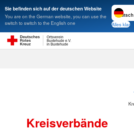
Sprache w
Sie befinden sich auf der deutschen Website
You are on the German website, you can use the
Suche
switch to switch to the English one
Alles klar
Ortsverein
Buxtehude e.V.
in Buxtehude
Kreisverbänd
Kr
Kreisverbände