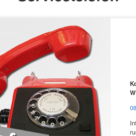
st
K
Wi
0
In
ru