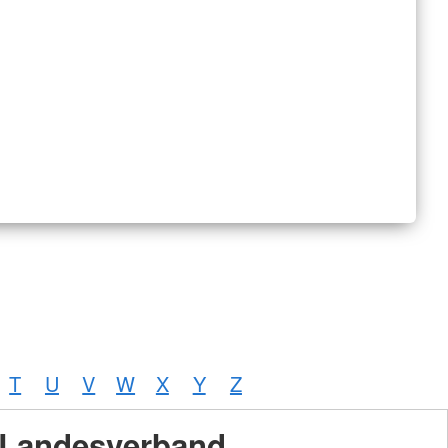
T
U
V
W
X
Y
Z
Landesverband