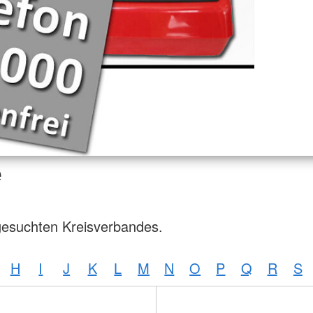
e
gesuchten Kreisverbandes.
H
I
J
K
L
M
N
O
P
Q
R
S