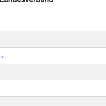
Foto:
A.
Zelck /
DRKS,
Karte:
©…
uz