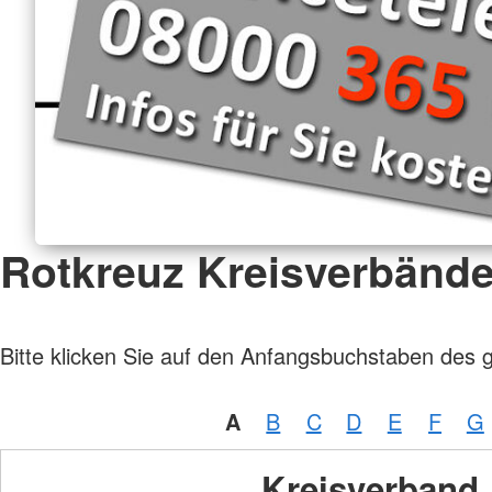
Rotkreuz Kreisverbänd
Bitte klicken Sie auf den Anfangsbuchstaben des 
A
B
C
D
E
F
G
Kreisverband